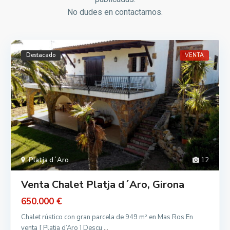
No dudes en contactarnos.
Destacado
VENTA
Platja d´Aro
12
Venta Chalet Platja d´Aro, Girona
650.000 €
Chalet rústico con gran parcela de 949 m² en Mas Ros En
venta [ Platja d’Aro ] Descu
...