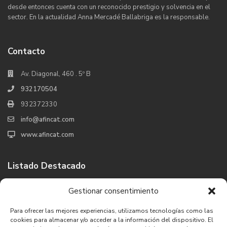
desde entonces cuenta con un reconocido prestigio y solvencia en el
sector. En la actualidad Anna Mercadé Ballabriga es la responsable.
Contacto
Av. Diagonal, 460 . 5º B
932170504
932372330
info@afincat.com
www.afincat.com
Listado Destacado
Venta Chalet Platja d´Aro, Girona
Gestionar consentimiento
650.000 €
Para ofrecer las mejores experiencias, utilizamos tecnologías como las
cookies para almacenar y/o acceder a la información del dispositivo. El