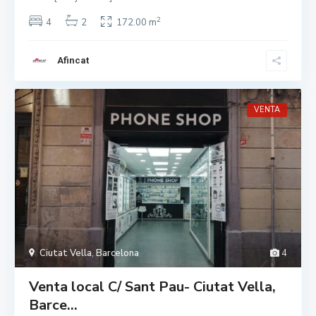
2
4
2
172.00 m
Afincat
VENTA
Ciutat Vella
,
Barcelona
4
Venta local C/ Sant Pau- Ciutat Vella,
Barce...