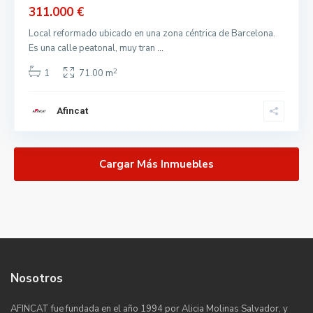
311.000 €
Local reformado ubicado en una zona céntrica de Barcelona.
Es una calle peatonal, muy tran
...
2
1
71.00 m
Afincat
Cargar Más Inmuebles
Nosotros
AFINCAT fue fundada en el año 1994 por Alicia Molinas Salvador, y