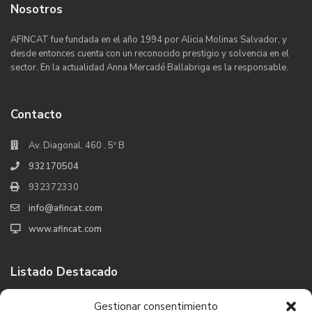
Nosotros
AFINCAT fue fundada en el año 1994 por Alicia Molinas Salvador, y
desde entonces cuenta con un reconocido prestigio y solvencia en el
sector. En la actualidad Anna Mercadé Ballabriga es la responsable.
Contacto
Av. Diagonal, 460 . 5º B
932170504
932372330
info@afincat.com
www.afincat.com
Listado Destacado
Venta Chalet Platja d´Aro, Girona
Gestionar consentimiento