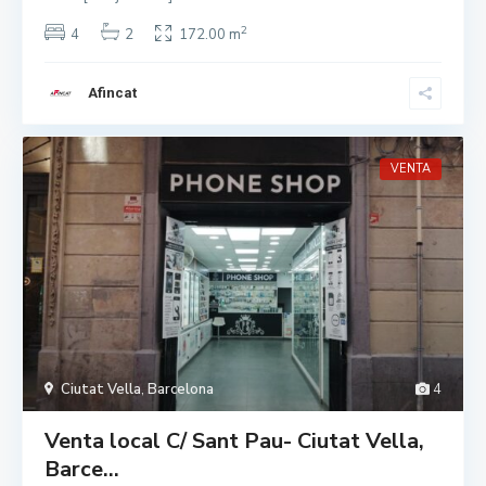
2
4
2
172.00 m
Afincat
VENTA
Ciutat Vella
,
Barcelona
4
Venta local C/ Sant Pau- Ciutat Vella,
Barce...