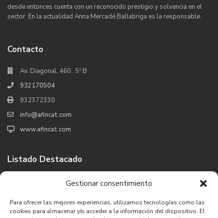
desde entonces cuenta con un reconocido prestigio y solvencia en el
sector. En la actualidad Anna Mercadé Ballabriga es la responsable.
Contacto
Av. Diagonal, 460 . 5º B
932170504
932372330
info@afincat.com
www.afincat.com
Listado Destacado
Venta Chalet Platja d´Aro, Girona
Gestionar consentimiento
650.000 €
Para ofrecer las mejores experiencias, utilizamos tecnologías como las
cookies para almacenar y/o acceder a la información del dispositivo. El