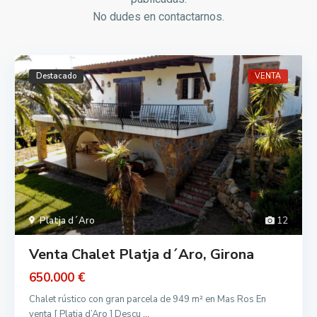
No dudes en contactarnos.
Destacado
VENTA
Platja d´Aro
12
Venta Chalet Platja d´Aro, Girona
650.000 €
Chalet rústico con gran parcela de 949 m² en Mas Ros En
venta [ Platja d’Aro ] Descu
...