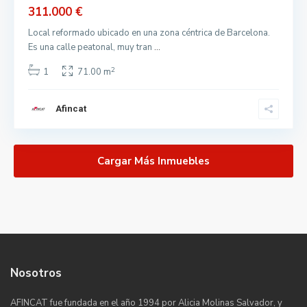
311.000 €
Local reformado ubicado en una zona céntrica de Barcelona.
Es una calle peatonal, muy tran
...
2
1
71.00 m
Afincat
Cargar Más Inmuebles
Nosotros
AFINCAT fue fundada en el año 1994 por Alicia Molinas Salvador, y