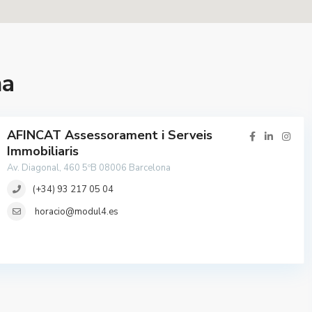
na
AFINCAT Assessorament i Serveis
Immobiliaris
Av. Diagonal, 460 5ºB 08006 Barcelona
(+34) 93 217 05 04
horacio@modul4.es